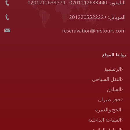
التليفون: 0201212633440 - 0201212633779
الموبايل: +201220552222
reseravation@nrstours.com
روابط الموقع
الرئيسية
النقل السياحى
الفنادق
حجز طيران
الحج والعمرة
السياحة الداخلية
الفنادق العائمة